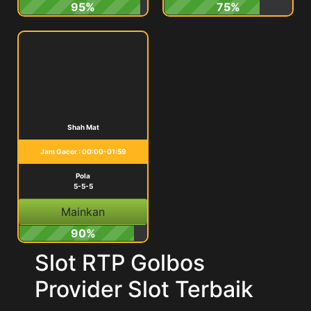
95%
75%
Shah Mat
Jam Gacor : 00:00-01:59
Pola
5-5-5
Mainkan
90%
Slot RTP Golbos
Provider Slot Terbaik