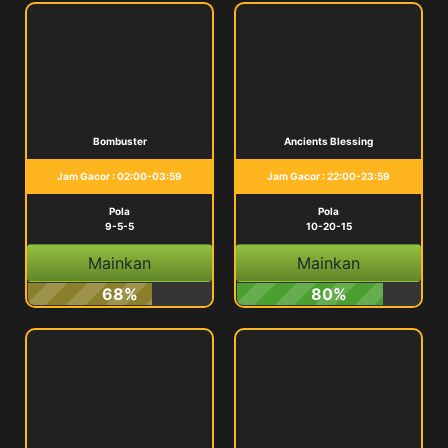
Bombuster
Ancients Blessing
Jam Gacor : 02:00-03:59
Jam Gacor : 22:00-23:59
Pola
Pola
9-5-5
10-20-15
Mainkan
Mainkan
68%
80%