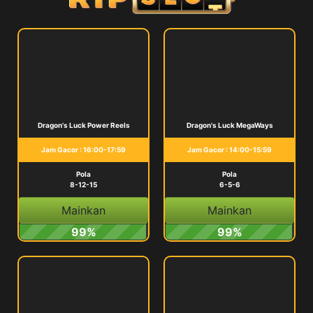
Dragon's Luck Power Reels
Dragon's Luck MegaWays
Jam Gacor : 16:00-17:59
Jam Gacor : 14:00-15:59
Pola
Pola
8-12-15
6-5-6
Mainkan
Mainkan
99%
99%