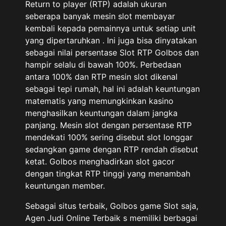
Return to player (RTP) adalah ukuran
seberapa banyak mesin slot membayar
kembali kepada pemainnya untuk setiap unit
yang dipertaruhkan . Ini juga bisa dinyatakan
sebagai nilai persentase Slot RTP Golbos dan
hampir selalu di bawah 100%. Perbedaan
antara 100% dan RTP mesin slot dikenal
sebagai tepi rumah, hal ini adalah keuntungan
matematis yang memungkinkan kasino
menghasilkan keuntungan dalam jangka
panjang. Mesin slot dengan persentase RTP
mendekati 100% sering disebut slot longgar
sedangkan game dengan RTP rendah disebut
ketat. Golbos menghadirkan slot gacor
dengan tingkat RTP tinggi yang menambah
keuntungan member.
Sebagai situs terbaik, Golbos game Slot saja,
Agen Judi Online Terbaik s memiliki berbagai