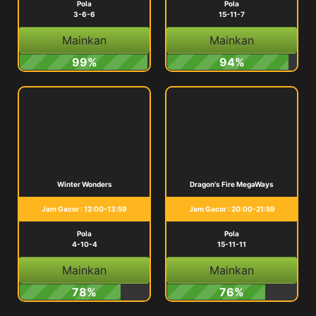
Pola
Pola
3-6-6
15-11-7
Mainkan
Mainkan
99%
94%
Winter Wonders
Dragon's Fire MegaWays
Jam Gacor : 12:00-13:59
Jam Gacor : 20:00-21:59
Pola
Pola
4-10-4
15-11-11
Mainkan
Mainkan
78%
76%