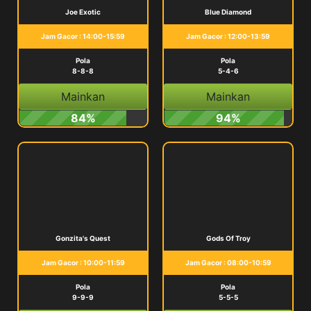
Joe Exotic
Blue Diamond
Jam Gacor : 14:00-15:59
Jam Gacor : 12:00-13:59
Pola
Pola
8-8-8
5-4-6
Mainkan
Mainkan
84%
94%
Gonzita's Quest
Gods Of Troy
Jam Gacor : 10:00-11:59
Jam Gacor : 08:00-10:59
Pola
Pola
9-9-9
5-5-5