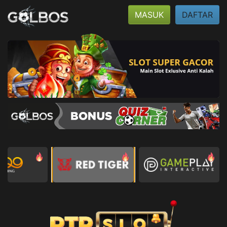
MASUK
DAFTAR