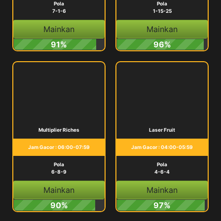
Pola
Pola
7-1-6
1-15-25
Mainkan
Mainkan
91%
96%
Multiplier Riches
Laser Fruit
Jam Gacor : 06:00-07:59
Jam Gacor : 04:00-05:59
Pola
Pola
6-8-9
4-6-4
Mainkan
Mainkan
90%
97%