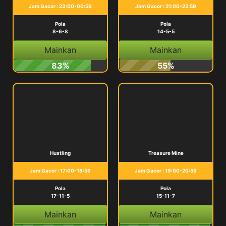
Jam Gacor : 23:00-00:59
Jam Gacor : 21:00-22:59
Pola
Pola
8-6-8
14-5-5
Mainkan
Mainkan
83%
55%
Hustling
Treasure Mine
Jam Gacor : 17:00-18:59
Jam Gacor : 19:00-20:59
Pola
Pola
17-11-5
15-11-7
Mainkan
Mainkan